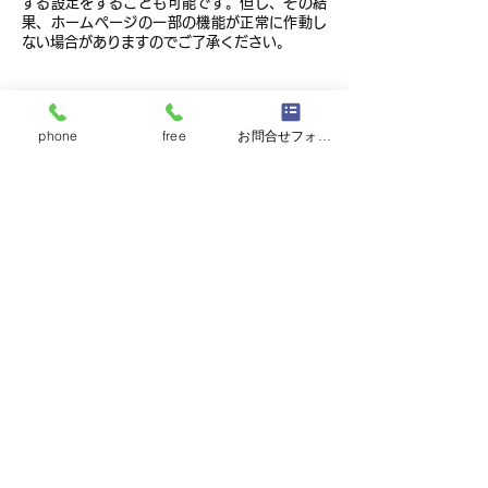
する設定をすることも可能です。但し、その結
果、ホームページの一部の機能が正常に作動し
ない場合がありますのでご了承ください。
2）他サイトのリンクについて
当社ホームページには、お客さまに対し、有用
phone
free
お問合せフォーム
な情報・サービスをご提供するため他の会社の
運営するホームページへのリンクがあります。
リンク先のホームページにおける個人情報につ
いて、当社は一切責任を負うことができません
ので、あらかじめご了承ください。
3）個人情報の保管場所について
当社ホームページはWixを利用しており、個人
情報は日本国外のデーターセンターで保管され
る場合があります。
詳細はWix社のプライバシーポリシーをご確認
ください。
https://ja.wix.com/about/privacy
7．個人情報の取り扱いの改定について
当社は、お客さまの個人情報をより一層保護す
るため、本個人情報の取り扱いにおける取り組